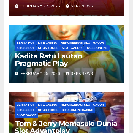
FEBRUARY 27, 2026
SKPKNEWS
BERITA HOT
LIVE CASINO
REKOMENDASI SLOT GACOR
SITUS SLOT
SITUS TOGEL
SLOT GACOR
TOGEL ONLINE
Kadita Ratu Lautan
Pragmatic Play
FEBRUARY 25, 2026
SKPKNEWS
BERITA HOT
LIVE CASINO
REKOMENDASI SLOT GACOR
SITUS SLOT
SITUS TOGEL
SITUSONLINECASINO
SLOT GACOR
Tom & Jerry Memasuki Dunia
Slot Advantplay