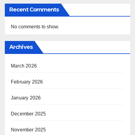
Recent Comments
No comments to show.
Archives
March 2026
February 2026
January 2026
December 2025
November 2025