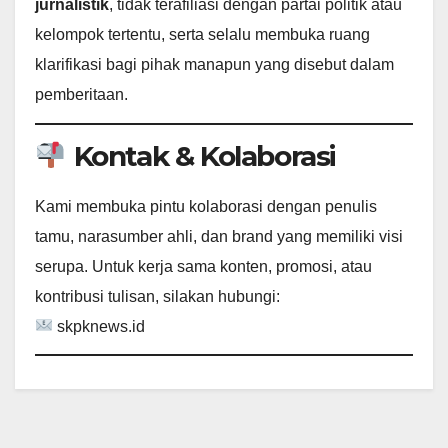
jurnalistik
, tidak terafiliasi dengan partai politik atau
kelompok tertentu, serta selalu membuka ruang
klarifikasi bagi pihak manapun yang disebut dalam
pemberitaan.
Kontak & Kolaborasi
Kami membuka pintu kolaborasi dengan penulis
tamu, narasumber ahli, dan brand yang memiliki visi
serupa. Untuk kerja sama konten, promosi, atau
kontribusi tulisan, silakan hubungi:
skpknews.id