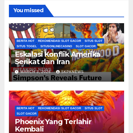
You missed
BERITA HOT
REKOMENDASI SLOT GACOR
SITUS SLOT
SITUS TOGEL
SITUSONLINECASINO
SLOT GACOR
Eskalasi Konflik Amerika
Serikat dan Iran
MARCH 3, 2026
SKPKNEWS
BERITA HOT
REKOMENDASI SLOT GACOR
SITUS SLOT
SLOT GACOR
Phoenix Yang Terlahir
Kembali