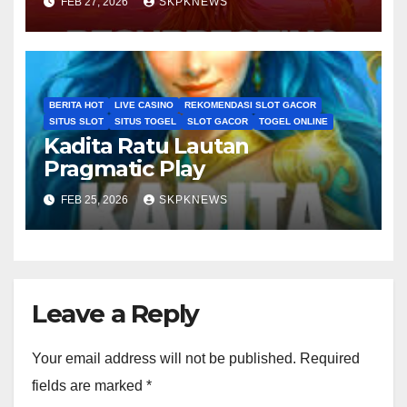
FEB 27, 2026
SKPKNEWS
BERITA HOT
LIVE CASINO
REKOMENDASI SLOT GACOR
SITUS SLOT
SITUS TOGEL
SLOT GACOR
TOGEL ONLINE
Kadita Ratu Lautan
Pragmatic Play
FEB 25, 2026
SKPKNEWS
Leave a Reply
Your email address will not be published.
Required
fields are marked
*