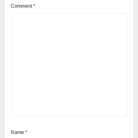
Comment
*
Name
*