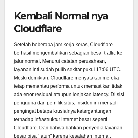
Kembali Normal nya
Cloudflare
Setelah beberapa jam kerja keras, Cloudflare
berhasil mengembalikan sebagian besar traffic ke
jalur normal. Menurut catatan perusahaan,
layanan inti sudah pulih sekitar pukul 17:06 UTC.
Meski demikian, Cloudflare menyatakan mereka
tetap memantau performa untuk memastikan tidak
ada error residual ataupun lonjakan latency. Di sisi
pengguna dan pemilik situs, insiden ini menjadi
pengingat betapa krusialnya ketergantungan
terhadap infrastruktur internet besar seperti
Cloudflare. Dan bahwa bahkan penyedia layanan
besar bisa “jatuh” karena kesalahan internal.