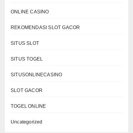
ONLINE CASINO
REKOMENDASI SLOT GACOR
SITUS SLOT
SITUS TOGEL
SITUSONLINECASINO
SLOT GACOR
TOGEL ONLINE
Uncategorized