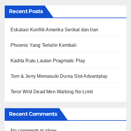
Recent Posts
Eskalasi Konflik Amerika Serikat dan Iran
Phoenix Yang Terlahir Kembali
Kadita Ratu Lautan Pragmatic Play
Tom & Jerry Memasuki Dunia Slot Advantplay
Teror Wild Dead Men Walking No Limit
Recent Comments
No comments to show.