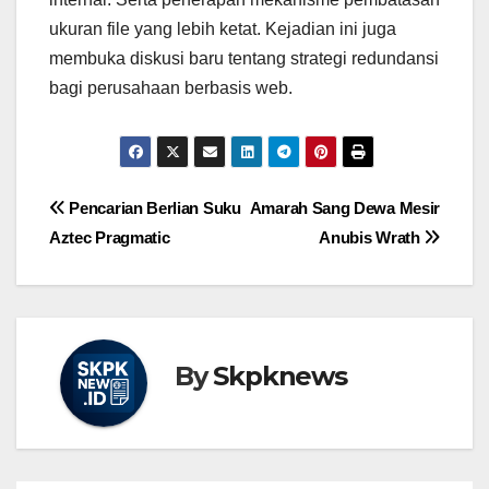
ukuran file yang lebih ketat. Kejadian ini juga
membuka diskusi baru tentang strategi redundansi
bagi perusahaan berbasis web.
Post
Pencarian Berlian Suku
Amarah Sang Dewa Mesir
Aztec Pragmatic
Anubis Wrath
navigation
By
Skpknews