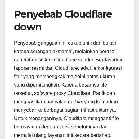
Penyebab Cloudflare
down
Penyebab gangguan ini cukup unik dan bukan
karena serangan eksternal, melainkan berasal
dari dalam sistem Cloudflare sendiri. Berdasarkan
laporan resmi dari Cloudflare, ada file konfigurasi
fitur yang membengkak melebihi batas ukuran
yang diperhitungkan. Karena besarnya file
tersebut, software proxy Cloudflare. Panik dan
menghasilkan banyak error 5xx yang kemudian
menyebar ke berbagai bagian infrastrukturnya.
Untuk menanganinya, Cloudflare mengganti file
bermasalah dengan versi sebelumnya dan
memulai ulang layanan inti secara bertahap.