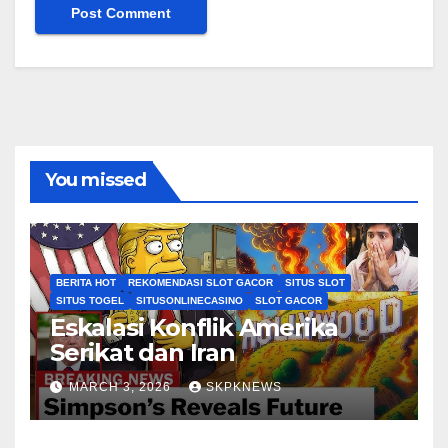
You missed
BERITA HOT
REKOMENDASI SLOT GACOR
SITUS SLOT
SITUS TOGEL
SITUSONLINECASINO
SLOT GACOR
Eskalasi Konflik Amerika
Serikat dan Iran
MARCH 3, 2026
SKPKNEWS