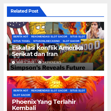
Related Post
BERITA HOT
REKOMENDASI SLOT GACOR
SITUS SLOT
SITUS TOGEL
SITUSONLINECASINO
SLOT GACOR
Eskalasi Konflik Amerika
Serikat dan Iran
MAR 3, 2026
SKPKNEWS
BERITA HOT
REKOMENDASI SLOT GACOR
SITUS SLOT
SLOT GACOR
Phoenix Yang Terlahir
Kembali