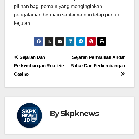
pilihan bagi pemain yang menginginkan
pengalaman bermain santai namun tetap penuh
kejutan
Post
Sejarah Dan
Sejarah Permainan Andar
Perkembangan Roullete
Bahar Dan Perkembangan
navigation
Casino
By
Skpknews