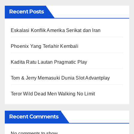
Recent Posts
Eskalasi Konflik Amerika Serikat dan Iran
Phoenix Yang Terlahir Kembali
Kadita Ratu Lautan Pragmatic Play
Tom & Jerry Memasuki Dunia Slot Advantplay
Teror Wild Dead Men Walking No Limit
Recent Comments
No comments to show.