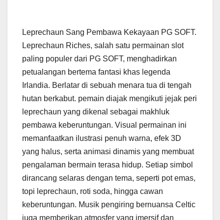
Leprechaun Sang Pembawa Kekayaan PG SOFT.
Leprechaun Riches, salah satu permainan slot
paling populer dari PG SOFT, menghadirkan
petualangan bertema fantasi khas legenda
Irlandia. Berlatar di sebuah menara tua di tengah
hutan berkabut. pemain diajak mengikuti jejak peri
leprechaun yang dikenal sebagai makhluk
pembawa keberuntungan. Visual permainan ini
memanfaatkan ilustrasi penuh warna, efek 3D
yang halus, serta animasi dinamis yang membuat
pengalaman bermain terasa hidup. Setiap simbol
dirancang selaras dengan tema, seperti pot emas,
topi leprechaun, roti soda, hingga cawan
keberuntungan. Musik pengiring bernuansa Celtic
juga memberikan atmosfer yang imersif dan