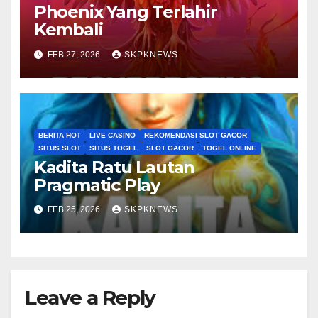
Phoenix Yang Terlahir
Kembali
FEB 27, 2026
SKPKNEWS
BERITA HOT
LIVE CASINO
REKOMENDASI SLOT GACOR
SITUS SLOT
SITUS TOGEL
SLOT GACOR
TOGEL ONLINE
Kadita Ratu Lautan
Pragmatic Play
FEB 25, 2026
SKPKNEWS
Leave a Reply