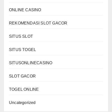
ONLINE CASINO
REKOMENDASI SLOT GACOR
SITUS SLOT
SITUS TOGEL
SITUSONLINECASINO
SLOT GACOR
TOGEL ONLINE
Uncategorized