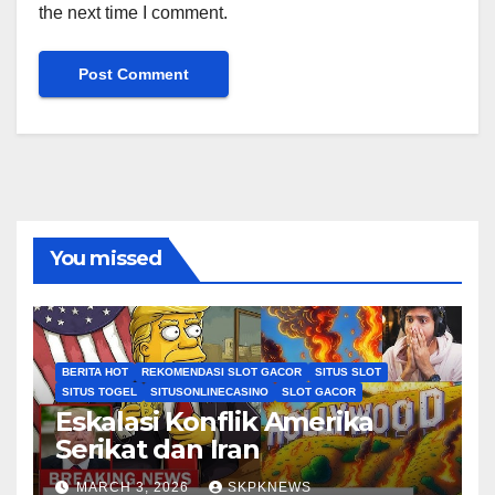
the next time I comment.
You missed
BERITA HOT
REKOMENDASI SLOT GACOR
SITUS SLOT
SITUS TOGEL
SITUSONLINECASINO
SLOT GACOR
Eskalasi Konflik Amerika
Serikat dan Iran
MARCH 3, 2026
SKPKNEWS