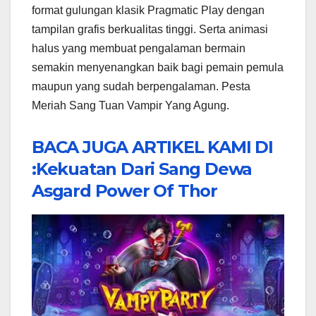
format gulungan klasik Pragmatic Play dengan
tampilan grafis berkualitas tinggi. Serta animasi
halus yang membuat pengalaman bermain
semakin menyenangkan baik bagi pemain pemula
maupun yang sudah berpengalaman. Pesta
Meriah Sang Tuan Vampir Yang Agung.
BACA JUGA ARTIKEL KAMI DI
:Kekuatan Dari Sang Dewa
Asgard Power Of Thor