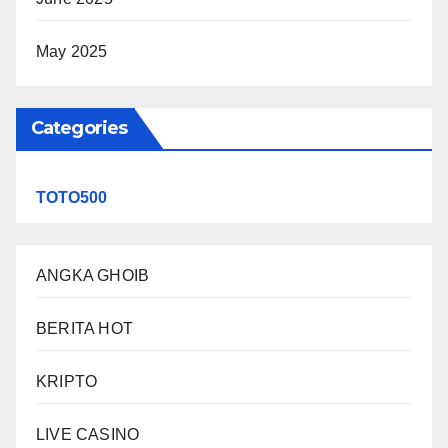
May 2025
Categories
TOTO500
ANGKA GHOIB
BERITA HOT
KRIPTO
LIVE CASINO