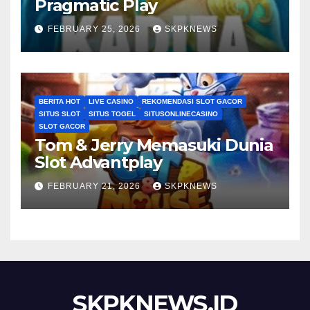
Pragmatic Play
FEBRUARY 25, 2026
SKPKNEWS
BERITA HOT
LIVE CASINO
REKOMENDASI SLOT GACOR
SITUS SLOT
SITUS TOGEL
SITUSONLINECASINO
SLOT GACOR
Tom & Jerry Memasuki Dunia
Slot Advantplay
FEBRUARY 21, 2026
SKPKNEWS
SKPKNEWS.ID