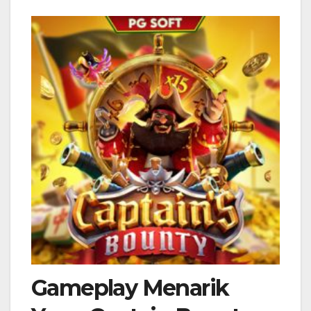
Gameplay Menarik