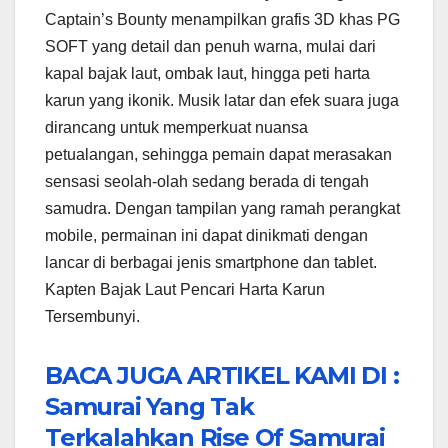
Captain’s Bounty menampilkan grafis 3D khas PG
SOFT yang detail dan penuh warna, mulai dari
kapal bajak laut, ombak laut, hingga peti harta
karun yang ikonik. Musik latar dan efek suara juga
dirancang untuk memperkuat nuansa
petualangan, sehingga pemain dapat merasakan
sensasi seolah-olah sedang berada di tengah
samudra. Dengan tampilan yang ramah perangkat
mobile, permainan ini dapat dinikmati dengan
lancar di berbagai jenis smartphone dan tablet.
Kapten Bajak Laut Pencari Harta Karun
Tersembunyi.
BACA JUGA ARTIKEL KAMI DI :
Samurai Yang Tak
Terkalahkan Rise Of Samurai