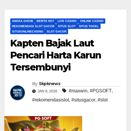
ANGKA GHOIB
BERITA HOT
LIVE CASINO
ONLINE CASINO
REKOMENDASI SLOT GACOR
SITUS SLOT
SITUS TOGEL
SITUSONLINECASINO
SLOT GACOR
Kapten Bajak Laut
Pencari Harta Karun
Tersembunyi
By
Skpknews
#maxwin
,
#PGSOFT
,
JAN 8, 2026
#rekomendasislot
,
#situsgacor
,
#slot