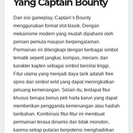
Yang Captain Bounty
Dari sisi gameplay, Captain’s Bounty
menggunakan format slot klasik. Dengan
mekanisme modern yang mudah dipahami oleh
pemain pemula maupun berpengalaman.
Permainan ini dilengkapi dengan berbagai simbol
tematik seperti jangkar, kompas, meriam, dan
karakter kapten sebagai simbol bernilai tinggi.
Fitur utama yang menjadi daya tarik adalah free
spins dan simbol wild yang dapat meningkatkan
peluang kemenangan. Selain itu, terdapat fitur
khusus berupa bonus peti harta karun yang dapat
memberikan pengganda kemenangan atau hadiah
tambahan. Kombinasi fitur-fitur ini membuat
permainan terasa dinamis dan tidak monoton,
karena setiap putaran berpotensi menghadirkan