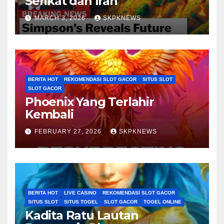
Serikat dan Iran
MARCH 3, 2026
SKPKNEWS
BERITA HOT
REKOMENDASI SLOT GACOR
SITUS SLOT
SLOT GACOR
Phoenix Yang Terlahir
Kembali
FEBRUARY 27, 2026
SKPKNEWS
BERITA HOT
LIVE CASINO
REKOMENDASI SLOT GACOR
SITUS SLOT
SITUS TOGEL
SLOT GACOR
TOGEL ONLINE
Kadita Ratu Lautan