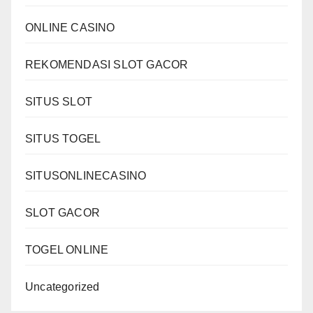
ONLINE CASINO
REKOMENDASI SLOT GACOR
SITUS SLOT
SITUS TOGEL
SITUSONLINECASINO
SLOT GACOR
TOGEL ONLINE
Uncategorized