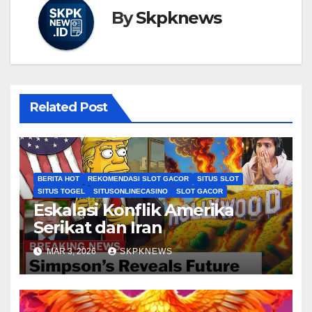
By
Skpknews
Related Post
BERITA HOT
REKOMENDASI SLOT GACOR
SITUS SLOT
SITUS TOGEL
SITUSONLINECASINO
SLOT GACOR
Eskalasi Konflik Amerika
Serikat dan Iran
MAR 3, 2026
SKPKNEWS