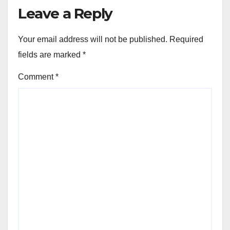
Leave a Reply
Your email address will not be published.
Required
fields are marked
*
Comment
*