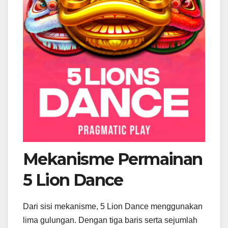
Mekanisme Permainan
5 Lion Dance
Dari sisi mekanisme, 5 Lion Dance menggunakan
lima gulungan. Dengan tiga baris serta sejumlah