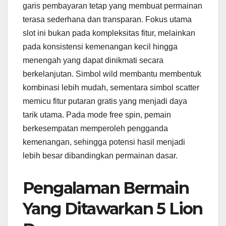
garis pembayaran tetap yang membuat permainan
terasa sederhana dan transparan. Fokus utama
slot ini bukan pada kompleksitas fitur, melainkan
pada konsistensi kemenangan kecil hingga
menengah yang dapat dinikmati secara
berkelanjutan. Simbol wild membantu membentuk
kombinasi lebih mudah, sementara simbol scatter
memicu fitur putaran gratis yang menjadi daya
tarik utama. Pada mode free spin, pemain
berkesempatan memperoleh pengganda
kemenangan, sehingga potensi hasil menjadi
lebih besar dibandingkan permainan dasar.
Pengalaman Bermain
Yang Ditawarkan 5 Lion