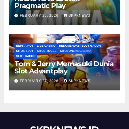
Pragmatic Play
FEBRUARY 25, 2026
SKPKNEWS
BERITA HOT
LIVE CASINO
REKOMENDASI SLOT GACOR
SITUS SLOT
SITUS TOGEL
SITUSONLINECASINO
SLOT GACOR
Tom & Jerry Memasuki Dunia
Slot Advantplay
FEBRUARY 21, 2026
SKPKNEWS