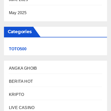
May 2025
Categories
TOTO500
ANGKA GHOIB
BERITA HOT
KRIPTO
LIVE CASINO