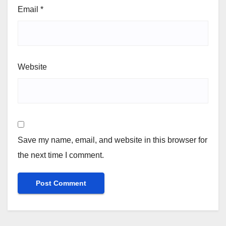
Email
*
Website
Save my name, email, and website in this browser for
the next time I comment.