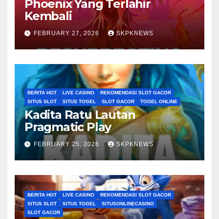
Phoenix Yang Terlahir
Kembali
FEBRUARY 27, 2026
SKPKNEWS
BERITA HOT
LIVE CASINO
REKOMENDASI SLOT GACOR
SITUS SLOT
SITUS TOGEL
SLOT GACOR
TOGEL ONLINE
Kadita Ratu Lautan
Pragmatic Play
FEBRUARY 25, 2026
SKPKNEWS
BERITA HOT
LIVE CASINO
REKOMENDASI SLOT GACOR
SITUS SLOT
SITUS TOGEL
SITUSONLINECASINO
SLOT GACOR