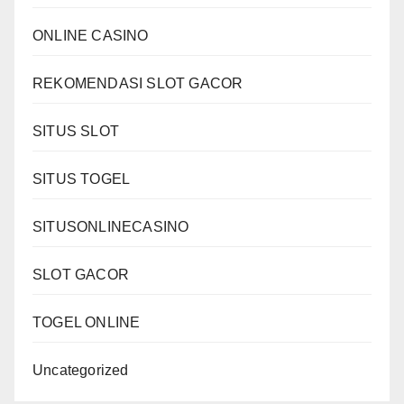
ONLINE CASINO
REKOMENDASI SLOT GACOR
SITUS SLOT
SITUS TOGEL
SITUSONLINECASINO
SLOT GACOR
TOGEL ONLINE
Uncategorized