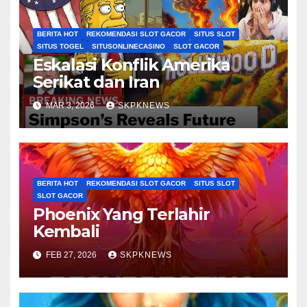
BERITA HOT
REKOMENDASI SLOT GACOR
SITUS SLOT
SITUS TOGEL
SITUSONLINECASINO
SLOT GACOR
Eskalasi Konflik Amerika
Serikat dan Iran
MAR 3, 2026
SKPKNEWS
BERITA HOT
REKOMENDASI SLOT GACOR
SITUS SLOT
SLOT GACOR
Phoenix Yang Terlahir
Kembali
FEB 27, 2026
SKPKNEWS