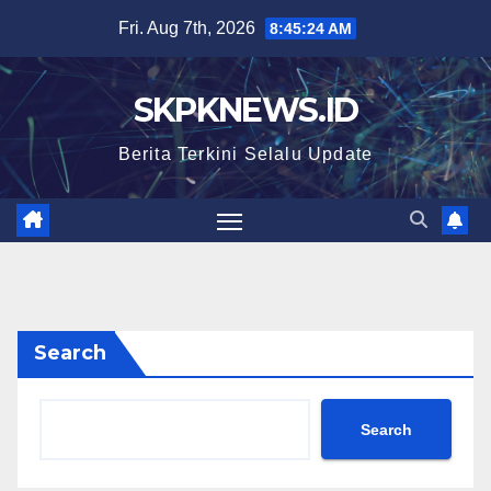
Skip
Fri. Aug 7th, 2026
8:45:25 AM
to
content
SKPKNEWS.ID
Berita Terkini Selalu Update
Search
Search